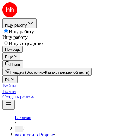
Ищу работу
Ищу работу
Ищу работу
Ищу сотрудника
Помощь
Ещё
Поиск
Риддер (Восточно-Казахстанская область)
RU
Войти
Войти
Создать резюме
Главная
/
/
...
вакансии в Ридере
/