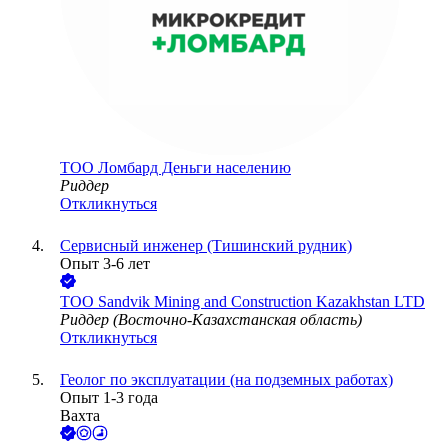
ТОО
Ломбард Деньги населению
Риддер
Откликнуться
Сервисный инженер (Тишинский рудник)
Опыт 3-6 лет
ТОО
Sandvik Mining and Construction Kazakhstan LTD
Риддер (Восточно-Казахстанская область)
Откликнуться
Геолог по эксплуатации (на подземных работах)
Опыт 1-3 года
Вахта