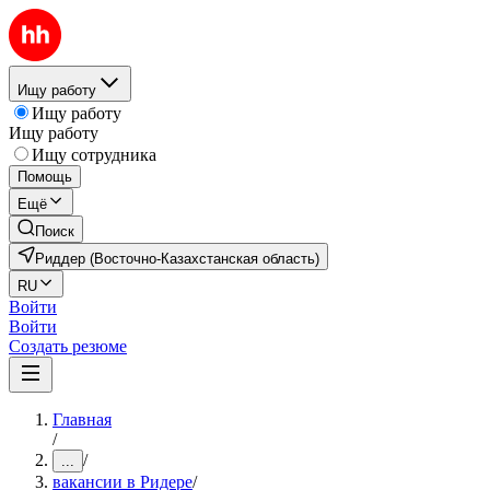
Ищу работу
Ищу работу
Ищу работу
Ищу сотрудника
Помощь
Ещё
Поиск
Риддер (Восточно-Казахстанская область)
RU
Войти
Войти
Создать резюме
Главная
/
/
...
вакансии в Ридере
/