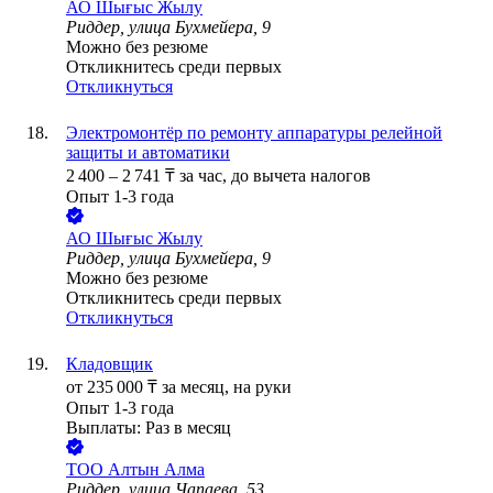
АО
Шығыс Жылу
Риддер, улица Бухмейера, 9
Можно без резюме
Откликнитесь среди первых
Откликнуться
Электромонтёр по ремонту аппаратуры релейной
защиты и автоматики
2 400
–
2 741
₸
за час,
до вычета налогов
Опыт 1-3 года
АО
Шығыс Жылу
Риддер, улица Бухмейера, 9
Можно без резюме
Откликнитесь среди первых
Откликнуться
Кладовщик
от
235 000
₸
за месяц,
на руки
Опыт 1-3 года
Выплаты: Раз в месяц
ТОО
Алтын Алма
Риддер, улица Чапаева, 53