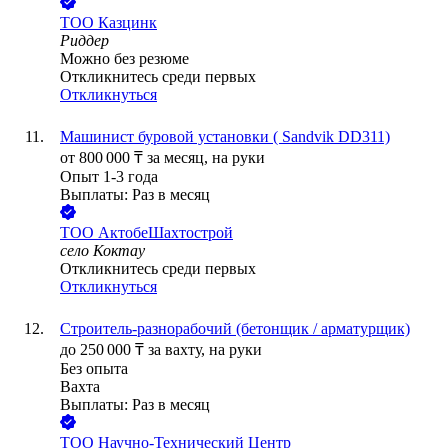
ТОО
Казцинк
Риддер
Можно без резюме
Откликнитесь среди первых
Откликнуться
Машинист буровой установки ( Sandvik DD311)
от
800 000
₸
за месяц,
на руки
Опыт 1-3 года
Выплаты: Раз в месяц
ТОО
АктобеШахтострой
село Коктау
Откликнитесь среди первых
Откликнуться
Строитель-разнорабочий (бетонщик / арматурщик)
до
250 000
₸
за вахту,
на руки
Без опыта
Вахта
Выплаты: Раз в месяц
ТОО
Научно-Технический Центр