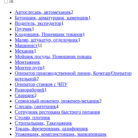
Автослесарь, автомеханик
2
Бетонщик, арматурщик, каменщик
1
Водитель, экспедитор
1
Грузчик
1
Кладовщик, Приемщик товаров
1
Маляр, штукатур, отделочник
1
Машинист
11
Механик
1
Мойщик посуды, Помощник повара
Монтажник
Монтер пути
1
Оператор производственной линии, Кочегар/Оператор
котельной
2
Оператор станков с ЧПУ
Разнорабочий
1
Сварщик
2
Сервисный инженер, инженер-механик
2
Слесарь, сантехник
4
Сотрудник ресторана быстрого питания
Столяр, плотник
Стропальщик, Такелажник
Токарь, фрезеровщик, шлифовщик
Упаковщик, комплектовщик, маркировщик