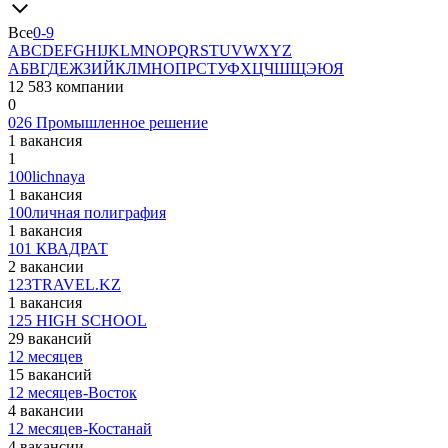
Все
0-9
A
B
C
D
E
F
G
H
I
J
K
L
M
N
O
P
Q
R
S
T
U
V
W
X
Y
Z
А
Б
В
Г
Д
Е
Ж
З
И
Й
К
Л
М
Н
О
П
Р
С
Т
У
Ф
Х
Ц
Ч
Ш
Щ
Э
Ю
Я
12 583 компании
0
026 Промышленное решение
1 вакансия
1
100lichnaya
1 вакансия
100личная полиграфия
1 вакансия
101 КВАДРАТ
2 вакансии
123TRAVEL.KZ
1 вакансия
125 HIGH SCHOOL
29 вакансий
12 месяцев
15 вакансий
12 месяцев-Восток
4 вакансии
12 месяцев-Костанай
4 вакансии