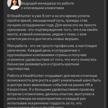
Ведущий менеджер по работе
с ключевыми клиентами
В HeadHunter я уже 8 лет и за это время успела
пройти яркий, насыщенный путь, трижды став
лучшим сотрудником года. Для меня это не просто
признание -это подтверждение того, что я на своём
месте, в своей компании, рядом с теми, с кем
хочется расти и достигать новых вершин.
Моя работа - это не просто профессия, а настоящее
увлечение. Каждый день я сотрудничаю с
крупнейшими компаниями страны и получаю
огромное удовольствие от того, что могу помогать
бизнесам развиваться и строить крепкие
партнёрства.
Работа в HeadHunter открывает для меня отличные
возможности для роста и даёт уникальный шанс быть
в центре всех важнейших событий на рынке HR в
Казахстане. Я с большим удовольствием провожу
встречи с клиентами, делюсь опытом, выступаю в
роли спикера на мероприятиях и каждый раз
испытываю искреннюю гордость за то, что
представляю бренд HeadHunter.