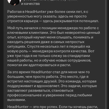
и качества
Работая в HeadHunter уже более семи лет, я с
уверенностью могу сказать: здесь не просто
строится карьера — здесь раскрывается потенциал.
Мой путь начался с позиции менеджера по работе с
ключевыми клиентами. Это был невероятно ценный
опыт, который научил меня слышать, понимать и
находить решения даже в самых непростых
ситуациях. Спустя несколько лет я перешёл на
новую роль — менеджера контроля качества. Вот
уже три года я не только слежу за стандартами
нашей работы, но и обучаю новых сотрудников,
помогая им адаптироваться и расти.
За это время HeadHunter стал для меня чем-то
большим, чем просто работа. Это место, где я
встретил настоящих друзей. Это команда, которая
поддерживает и вдохновляет. Это задачи, которые
заставляют развиваться, становиться
профессиональнее и увереннее перед любыми
вызовами.
HeadHunter — это про успех. Если ты хочешь расти,