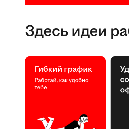
Здесь идеи р
Гибкий график
У
с
Работай, как удобно
тебе
о