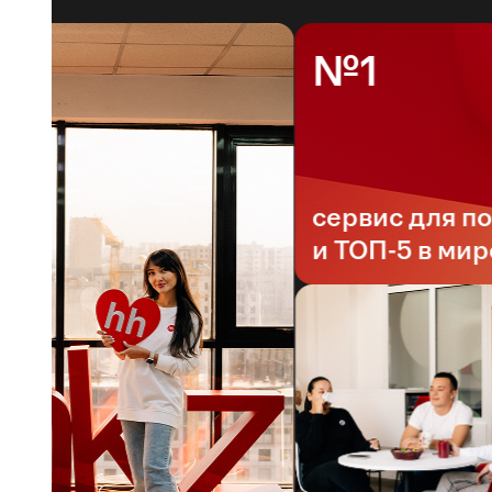
№1
сервис для поис
и ТОП-5 в мире*