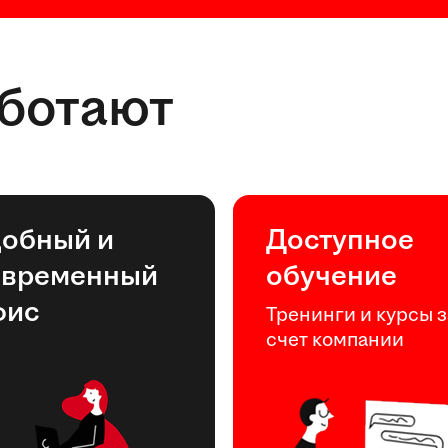
аботают
добный и
Доступное
овременный
обучение
фис
Тренинги и курсы з
счет компании