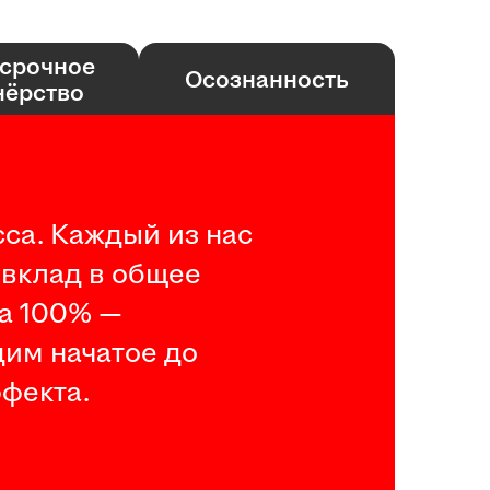
срочное
Осознанность
нёрство
са. Каждый из нас
 вклад в общее
на 100% —
дим начатое до
фекта.