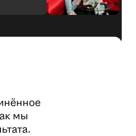
отк
динённое
ак мы
ьтата.