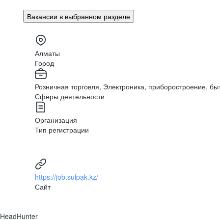
Вакансии в выбранном разделе
www.sulpak.kz
Алматы
Город
Розничная торговля, Электроника, приборостроение, бы
Сферы деятельности
Организация
Тип регистрации
https://job.sulpak.kz/
Сайт
Sulpak Exchanger — 
Наш офис включает 
HeadHunter