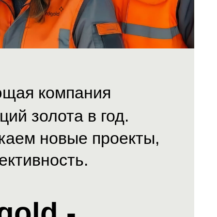
ющая компания
ий золота в год.
каем новые проекты,
ективность.
old -