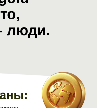
то,
- люди.
раны:
ахстан,