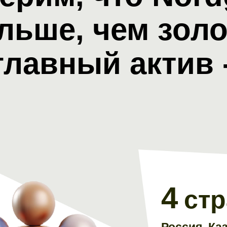
льше, чем золо
главный актив 
4
ст
Россия, Каз