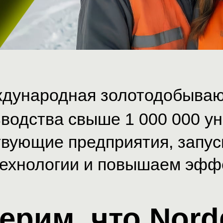
еждународная золотодобыва
водства свыше 1 000 000 унц
вующие предприятия, запус
ехнологии и повышаем эфф
ерим, что Nordg