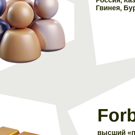
Гвинея, Бу
For
высший «п