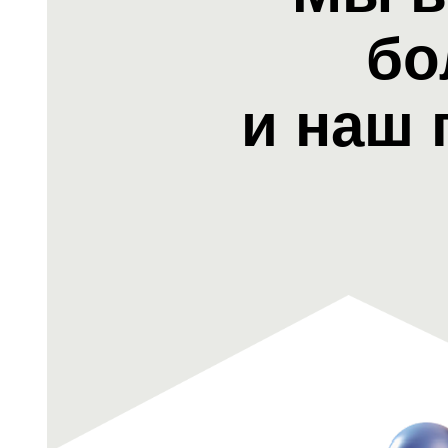
бо
и наш 