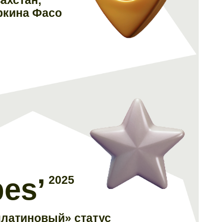
ркина Фасо
bes’
2025
латиновый» статус