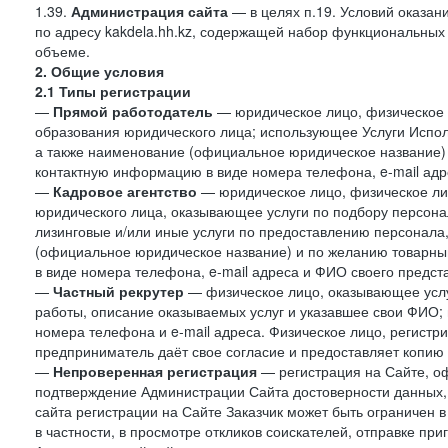
1.39.
Администрация сайта
— в целях п.19. Условий оказа
по адресу kakdela.hh.kz, содержащей набор функциональных
объеме.
2. Общие условия
2.1 Типы регистрации
—
Прямой работодатель
— юридическое лицо, физическое 
образования юридического лица; использующее Услуги Испол
а также наименование (официальное юридическое название)
контактную информацию в виде номера телефона, e-mail адр
—
Кадровое агентство
— юридическое лицо, физическое ли
юридического лица, оказывающее услуги по подбору персонал
лизинговые и/или иные услуги по предоставлению персонала
(официальное юридическое название) и по желанию товарн
в виде номера телефона, e-mail адреса и ФИО своего предст
—
Частный рекрутер
— физическое лицо, оказывающее услу
работы, описание оказываемых услуг и указавшее свои ФИО
номера телефона и e-mail адреса. Физическое лицо, регистр
предприниматель даёт свое согласие и предоставляет копию
—
Непроверенная регистрация
— регистрация на Сайте, о
подтверждение Администрации Сайта достоверности данных,
сайта регистрации на Сайте Заказчик может быть ограничен 
в частности, в просмотре откликов соискателей, отправке пр