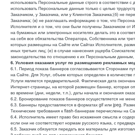
использовать Персональные данные строго в соответствии с 
использовать Персональные данные только с целью трудоуст
Заказчиком, у Заказчика, или у Клиентов Заказчика;(б) не п
Заказчика; (в) не разглашать информацию о том, что Персон
Исполнителя и о том, что они были получены Заказчиком от 
на бумажных или электронных носителях делать это в соотве
на себя все обязательства Оператора, Собственника или тре
которых размещены на Сайте или Сайтах Исполнителя, разме
иных третьих лиц; (е) в случае нанесения ущерба Соискател
законодательства по отношению к их Персональным данным, о
6. Условия оказания услуг по размещению рекламных мо
6.1. Период показа баннеров согласовываются Сторонами пут
на Сайте. Для Услуг, объем которых определен в количестве 
Услуги является предварительной. Фактическая дата окончан
Интернет-страницы, на которой размещен баннер, которая оп
во времени (дни, недели, т.п.), даты начала и окончания оказ
6.2. Бронирование показов баннеров осуществляется не менее
6.3. Баннеры предоставляются в форматах gif или jpeg. Раз
Технические требования к flash-баннерам перечислены на Са
6.4. Исполнитель имеет право без искажения смысла и соде
если они не соответствуют нормам русского языка, с предва
6.5. Заказчик обязуется передать все материалы для изготов
3 рабочих дней до даты размещения баннера.