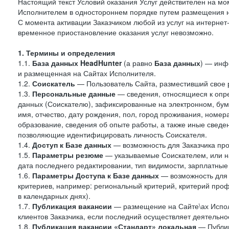
Настоящий текст Условий оказания Услуг действителен на мо
Исполнителем в одностороннем порядке путем размещения н
С момента активации Заказчиком любой из услуг на интернет
временное приостановление оказания услуг невозможно.
1. Термины и определения
1.1.
База данных HeadHunter
(а равно
База данных
) — инф
и размещенная на Сайтах Исполнителя.
1.2.
Соискатель
— Пользователь Сайта, разместивший свое 
1.3.
Персональные данные
— сведения, относящиеся к опр
данных (Соискателю), зафиксированные на электронном, бу
имя, отчество, дату рождения, пол, город проживания, номер
образование, сведения об опыте работы, а также иные сведен
позволяющие идентифицировать личность Соискателя.
1.4.
Доступ к Базе данных
— возможность для Заказчика про
1.5.
Параметры резюме
— указываемые Соискателем, или н
дата последнего редактировании, тип видимости, зарплатные
1.6.
Параметры Доступа к Базе данных
— возможность для 
критериев, например: региональный критерий, критерий про
в календарных днях).
1.7.
Публикация вакансии
— размещение на Сайте\ах Испол
клиентов Заказчика, если последний осуществляет деятельнос
1.8.
Публикация вакансии «Стандарт» локальная
— Публик