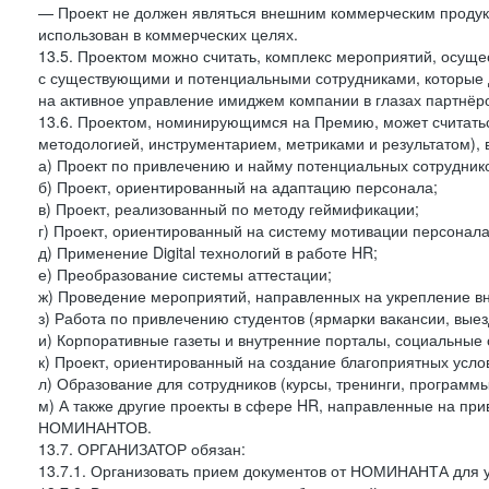
— Проект не должен являться внешним коммерческим продукт
использован в коммерческих целях.
13.5. Проектом можно считать, комплекс мероприятий, ос
с существующими и потенциальными сотрудниками, которые 
на активное управление имиджем компании в глазах партнёро
13.6. Проектом, номинирующимся на Премию, может считатьс
методологией, инструментарием, метриками и результатом), в
а) Проект по привлечению и найму потенциальных сотрудник
б) Проект, ориентированный на адаптацию персонала;
в) Проект, реализованный по методу геймификации;
г) Проект, ориентированный на систему мотивации персонала
д) Применение Digital технологий в работе HR;
е) Преобразование системы аттестации;
ж) Проведение мероприятий, направленных на укрепление вн
з) Работа по привлечению студентов (ярмарки вакансии, выез
и) Корпоративные газеты и внутренние порталы, социальные 
к) Проект, ориентированный на создание благоприятных усло
л) Образование для сотрудников (курсы, тренинги, програм
м) А также другие проекты в сфере HR, направленные на прив
НОМИНАНТОВ.
13.7. ОРГАНИЗАТОР обязан:
13.7.1. Организовать прием документов от НОМИНАНТА для у