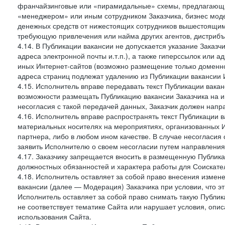
франчайзинговые или «пирамидальные» схемы, предлагающие
«менеджером» или иным сотрудником Заказчика, бизнес моде
денежных средств от нижестоящих сотрудников вышестоящим,
требующую привлечения или найма других агентов, дистрибъ
4.14. В Публикации вакансии не допускается указание Заказ
адреса электронной почты и.т.п.), а также гиперссылок или 
иных Интернет-сайтов (возможно размещение только доменног
адреса страниц подлежат удалению из Публикации вакансии 
4.15. Исполнитель вправе передавать текст Публикации вака
возможности размещать Публикацию вакансии Заказчика на ин
несогласия с такой передачей данных, Заказчик должен напр
4.16. Исполнитель вправе распространять текст Публикации в
материальных носителях на мероприятиях, организованных И
партнера, либо в любом ином качестве. В случае несогласия
заявить Исполнителю о своем несогласии путем направления
4.17. Заказчику запрещается вносить в размещенную Публи
должностных обязанностей и характера работы для Соискател
4.18. Исполнитель оставляет за собой право внесения измен
вакансии (далее — Модерация) Заказчика при условии, что э
Исполнитель оставляет за собой право снимать такую Публик
не соответствует тематике Сайта или нарушает условия, опис
использования Сайта.