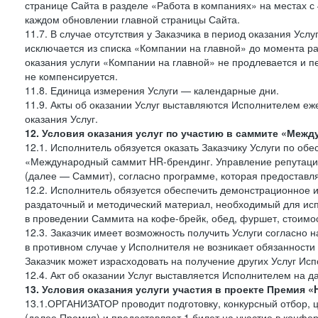
странице Сайта в разделе «Работа в компаниях» на местах с
каждом обновлении главной страницы Сайта.
11.7. В случае отсутствия у Заказчика в период оказания Усл
исключается из списка «Компании на главной» до момента ра
оказания услуги «Компании на главной» не продлевается и п
не компенсируется.
11.8. Единица измерения Услуги — календарные дни.
11.9. Акты об оказании Услуг выставляются Исполнителем еж
оказания Услуг.
12. Условия оказания услуг по участию в саммите «Меж
12.1. Исполнитель обязуется оказать Заказчику Услуги по об
«Международный саммит HR-брендинг. Управление репутацие
(далее — Саммит), согласно программе, которая предоставля
12.2. Исполнитель обязуется обеспечить демонстрационное 
раздаточный и методический материал, необходимый для исп
в проведении Саммита на кофе-брейк, обед, фуршет, стоимост
12.3. Заказчик имеет возможность получить Услуги согласно 
в противном случае у Исполнителя не возникает обязанности
Заказчик может израсходовать на получение других Услуг Ис
12.4. Акт об оказании Услуг выставляется Исполнителем на да
13. Условия оказания услуги участия в проекте Преми
13.1.ОРГАНИЗАТОР проводит подготовку, конкурсный отбор,
(далее Премия) и предоставляет 1 билет на участие в конф