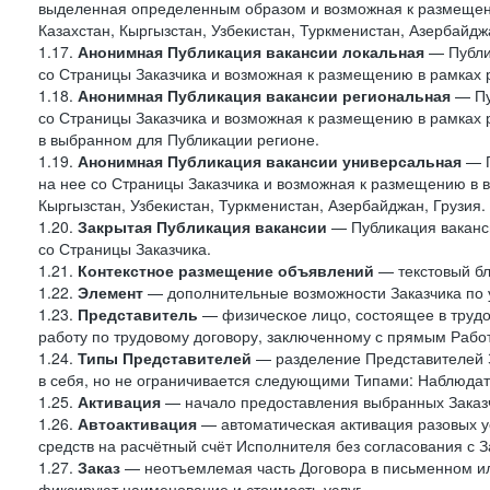
выделенная определенным образом и возможная к размещени
Казахстан, Кыргызстан, Узбекистан, Туркменистан, Азербайджа
1.17.
Анонимная Публикация вакансии локальная
— Публик
со Страницы Заказчика и возможная к размещению в рамках 
1.18.
Анонимная Публикация вакансии региональная
— Пу
со Страницы Заказчика и возможная к размещению в рамках р
в выбранном для Публикации регионе.
1.19.
Анонимная Публикация вакансии универсальная
— П
на нее со Страницы Заказчика и возможная к размещению в в
Кыргызстан, Узбекистан, Туркменистан, Азербайджан, Грузия.
1.20.
Закрытая Публикация вакансии
— Публикация ваканси
со Страницы Заказчика.
1.21.
Контекстное размещение объявлений
— текстовый бло
1.22.
Элемент
— дополнительные возможности Заказчика по 
1.23.
Представитель
— физическое лицо, состоящее в труд
работу по трудовому договору, заключенному с прямым Рабо
1.24.
Типы Представителей
— разделение Представителей З
в себя, но не ограничивается следующими Типами: Наблюдат
1.25.
Активация
— начало предоставления выбранных Заказч
1.26.
Автоактивация
— автоматическая активация разовых ус
средств на расчётный счёт Исполнителя без согласования с З
1.27.
Заказ
— неотъемлемая часть Договора в письменном ил
фиксируют наименование и стоимость услуг.