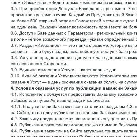
кроме Заказчика», «Видно только компаниям из списка, в кото
3.5. При приобретении Доступа к Базе данных резюме от 7 дн
просмотров резюме в сутки. Каждый из Представителей Зак
не более 500 открытий резюме Соискателей в течение суток.
на один день, Заказчик имеет возможность произвести не бо
3.6. Доступ к Базе данных с Параметром «региональный крит
в поле «Регион возможного переезда» указан определенный р
3.7. Раздел «Избранное» — это папка с резюме, которые вы 
сервиса — они будут видны, пока действует доступ к базе ре
3.8. Услуга по предоставлению Доступа к Базе данных оказы
согласованного Сторонами.
3.9. Единица измерения Услуги — календарные дни.
3.10. Акты об оказании Услуг выставляются Исполнителем еж
оказания Услуг — в день окончания оказания Услуг), на сумм
4. Условия оказания услуг по публикации вакансий Заказ
4.1. Исполнитель обязуется предоставить Заказчику возможн
в Заказе или путем Активации вида и количества.
4.1.1. В случае если Заказчик в соответствии с разделом 4.
на Сайте, то на одну публикацию вакансию Заказчик имеет в
4.2. Заказчику предоставляется возможность осуществлять П
4.3. Публикация вакансии возможна только от имени Заказчи
4.4. Публикация вакансии на Сайте актуальна тридцать кале
до истечения срока актуальности Публикация вакансии може