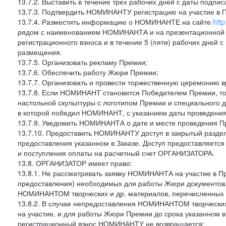
13.7.2. Выставить в течение трех рабочих дней с даты подп
13.7.3. Подтвердить НОМИНАНТУ регистрацию на участие в 
13.7.4. Разместить информацию о НОМИНАНТЕ на сайте
http
рядом с наименованием НОМИНАНТА и на презентационной 
регистрационного взноса и в течение 5 (пяти) рабочих дн
размещения.
13.7.5. Организовать рекламу Премии;
13.7.6. Обеспечить работу Жюри Премии;
13.7.7. Организовать и провести торжественную церемонию 
13.7.8. Если НОМИНАНТ становится Победителем Премии, т
настольной скульптуры с логотипом Премии и специального д
в которой победил НОМИНАНТ, с указанием даты проведени
13.7.9. Уведомить НОМИНАНТА о дате и месте проведения П
13.7.10. Предоставить НОМИНАНТУ доступ в закрытый раздел
предоставления указанном в Заказе. Доступ предоставляет
и поступления оплаты на расчетный счет ОРГАНИЗАТОРА.
13.8. ОРГАНИЗАТОР имеет право:
13.8.1. Не рассматривать заявку НОМИНАНТА на участие в П
предоставления) необходимых для работы Жюри документов.
НОМИНАНТОМ творческих и др. материалов, перечисленных в
13.8.2. В случае непредоставления НОМИНАНТОМ творческих
на участие, и для работы Жюри Премии до срока указанном 
регистрационный взнос НОМИНАНТУ не возвращается;