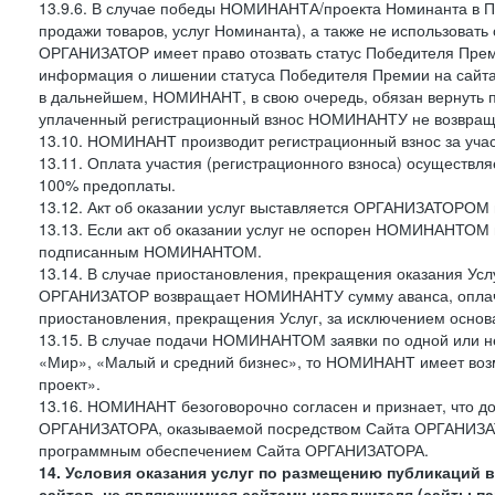
13.9.6. В случае победы НОМИНАНТА/проекта Номинанта в Пр
продажи товаров, услуг Номинанта), а также не использоват
ОРГАНИЗАТОР имеет право отозвать статус Победителя Пре
информация о лишении статуса Победителя Премии на сайт
в дальнейшем, НОМИНАНТ, в свою очередь, обязан вернуть
уплаченный регистрационный взнос НОМИНАНТУ не возвращ
13.10. НОМИНАНТ производит регистрационный взнос за участ
13.11. Оплата участия (регистрационного взноса) осуществ
100% предоплаты.
13.12. Акт об оказании услуг выставляется ОРГАНИЗАТОРОМ
13.13. Если акт об оказании услуг не оспорен НОМИНАНТОМ в
подписанным НОМИНАНТОМ.
13.14. В случае приостановления, прекращения оказания Усл
ОРГАНИЗАТОР возвращает НОМИНАНТУ сумму аванса, оплач
приостановления, прекращения Услуг, за исключением основа
13.15. В случае подачи НОМИНАНТОМ заявки по одной или н
«Мир», «Малый и средний бизнес», то НОМИНАНТ имеет возм
проект».
13.16. НОМИНАНТ безоговорочно согласен и признает, что 
ОРГАНИЗАТОРА, оказываемой посредством Сайта ОРГАНИЗАТО
программным обеспечением Сайта ОРГАНИЗАТОРА.
14. Условия оказания услуг по размещению публикаций 
сайтов, не являющимися сайтами исполнителя (сайты па