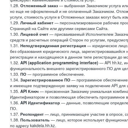
1.28.
Отложенный заказ
— выбранная Заказчиком услуга или
но еще не оформленный и не оплаченный Заказчиком. Отложе
услуги, стоимость услуги в Отложенных заказах могут быть 
1.29.
Личный кабинет
— персонализированное рабочее прост
Страницей на Сайте или другими сервисами Сайта.
1.30.
Лицевой счет
— присваиваемый Исполнителем Заказчик
средств и расчетных операций Сторон по услугам, предусмотр
1.31.
Неподтвержденная регистрация
— юридическое лицо,
без образования юридического лица, зарегистрировавшийся 
регистрации и находящееся в данном типе регистрации до м
1.32.
API (application programming interface)
— API hh.kz, 
функциональность внешнего зарегистрированного ПО для це
1.33.
ПО
— программное обеспечение.
1.34.
Зарегистрированное ПО
— программное обеспечение,
и имеющее подтвержденную заявку на подключение АPI для 
1.35.
API Ключ
— присвоенная Заказчику уникальная комбинац
Идентификатором и позволяющая обеспечить программное в
1.36.
API Идентификатор
— данные, позволяющие определен
ПО.
1.37.
Респондент
— лицо, принимающее участие в опросе, со
1.38.
Пользователь
— лицо, которое использует функциона
по адресу kakdela.hh.kz.