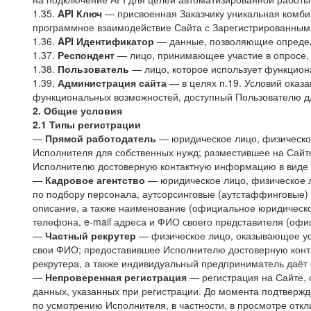
1.35.
API Ключ
— присвоенная Заказчику уникальная комбин
программное взаимодействие Сайта с Зарегистрированным
1.36.
API Идентификатор
— данные, позволяющие определе
1.37.
Респондент
— лицо, принимающее участие в опросе, 
1.38.
Пользователь
— лицо, которое использует функцион
1.39.
Администрация сайта
— в целях п.19. Условий оказ
функциональных возможностей, доступный Пользователю д
2. Общие условия
2.1 Типы регистрации
—
Прямой работодатель
— юридическое лицо, физическо
Исполнителя для собственных нужд; разместившее на Сайт
Исполнителю достоверную контактную информацию в виде н
—
Кадровое агентство
— юридическое лицо, физическое 
по подбору персонала, аутсорсинговые (аутстаффинговые) 
описание, а также наименование (официальное юридическ
телефона, e-mail адреса и ФИО своего представителя (офи
—
Частный рекрутер
— физическое лицо, оказывающее усл
свои ФИО; предоставившее Исполнителю достоверную конта
рекрутера, а также индивидуальный предприниматель даёт 
—
Непроверенная регистрация
— регистрация на Сайте,
данных, указанных при регистрации. До момента подтвержд
по усмотрению Исполнителя, в частности, в просмотре отк