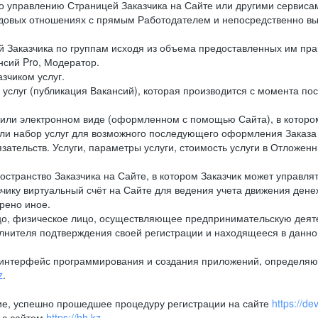
 управлению Страницей Заказчика на Сайте или другими сервиса
довых отношениях с прямым Работодателем и непосредственно вы
Заказчика по группам исходя из объема предоставленных им прав
сий Pro, Модератор.
зчиком услуг.
услуг (публикация Вакансий), которая производится с момента пос
или электронном виде (оформленном с помощью Сайта), в котором
ли набор услуг для возможного последующего оформления Заказа
зательств. Услуги, параметры услуги, стоимость услуги в Отложен
транство Заказчика на Сайте, в котором Заказчик может управлят
ку виртуальный счёт на Сайте для ведения учета движения денеж
орено иное.
, физическое лицо, осуществляющее предпринимательскую деяте
олнителя подтверждения своей регистрации и находящееся в данно
 интерфейс программирования и создания приложений, определя
z
.
е, успешно прошедшее процедуру регистрации на сайте
https://de
 с сайтом
https://hh.kz
.