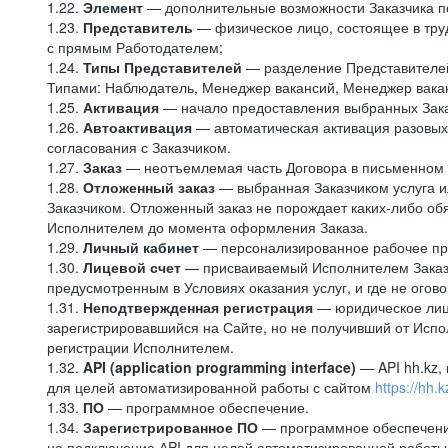
1.22.
Элемент
— дополнительные возможности Заказчика по
1.23.
Представитель
— физическое лицо, состоящее в тру
с прямым Работодателем;
1.24.
Типы Представителей
— разделение Представителей 
Типами: Наблюдатель, Менеджер вакансий, Менеджер вакан
1.25.
Активация
— начало предоставления выбранных Зака
1.26.
Автоактивация
— автоматическая активация разовых 
согласования с Заказчиком.
1.27.
Заказ
— неотъемлемая часть Договора в письменном 
1.28.
Отложенный заказ
— выбранная Заказчиком услуга и
Заказчиком. Отложенный заказ не порождает каких-либо обя
Исполнителем до момента оформления Заказа.
1.29.
Личный кабинет
— персонализированное рабочее прос
1.30.
Лицевой счет
— присваиваемый Исполнителем Заказчи
предусмотренным в Условиях оказания услуг, и где не огов
1.31.
Неподтвержденная регистрация
— юридическое лицо
зарегистрировавшийся на Сайте, но не получивший от Исп
регистрации Исполнителем.
1.32.
API (application programming interface)
— API hh.kz,
для целей автоматизированной работы с сайтом
https://hh.k
1.33.
ПО
— программное обеспечение.
1.34.
Зарегистрированное ПО
— программное обеспечени
на подключение АPI для целей автоматизированной работы