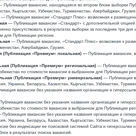
 Публикация вакансии, находящаяся во втором блоке выборки Пу
стан, Кыргызстан, Узбекистан, Туркменистан, Азербайджан, Грузия
— Публикация вакансии «Стандарт Плюс» возможная к размещению
ная
— Публикация вакансии «Стандарт» с дополнительной опцией т
оянно присутствовать в результатах выборки за последние три дня
ом для Публикации регионе.
льная
— Публикация вакансии, «Стандарт Плюс» возможная к разм
кменистан, Азербайджан, Грузия.
я (Публикация «Премиум» локальная) —
Публикация вакансии,
ьная (Публикация «Премиум» региональная)
— Публикация вака
Узбекистан по стоимости вакансии в выбранном для Публикации рег
льная
(
Публикация «Премиум» универсальная)
— Публикация в
, Украина, Беларусь, Казахстан, Кыргызстан, Узбекистан, Туркме
икация вакансии без указания названия организации и гиперссылк
Публикация вакансии без указания названия организации и гиперс
Узбекистан по стоимости вакансии в выбранном для Публикации рег
 Публикация вакансии без указания названия организации и гипер
, Украина, Беларусь, Казахстан, Кыргызстан, Узбекистан, Туркме
сии без индексации ее поисковой системой Сайта и гиперссылки н
лок в результатах поиска вакансий.