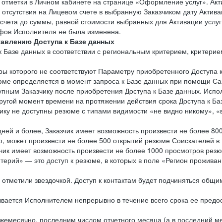
 отметки в Личном кабинете на странице «Оформление услуг». Акт
е отсутствия на Лицевом счете в выбранную Заказчиком дату Акти
 счета до суммы, равной стоимости выбранных для Активации услуг.
ифов Исполнителя не была изменена.
тавлению Доступа к Базе данных
 к Базе данных в соответствии с региональным критерием, критер
тры которого не соответствуют Параметру приобретенного Доступа 
зюме определяется в момент запроса к Базе данных при помощи Са
пным Заказчику после приобретения Доступа к Базе данных. Испол
угой момент времени на протяжении действия срока Доступа к Ба
чику не доступны резюме с типами видимости «не видно никому», «
дней и более, Заказчик имеет возможность произвести не более 80
может произвести не более 500 открытий резюме Соискателей в те
чик имеет возможность произвести не более 1000 просмотров рез
терий» — это доступ к резюме, в которых в поле «Регион прожива
 отметили звездочкой. Доступ к контактам будет подчиняться общи
зывается Исполнителем непрерывно в течение всего срока ее предо
жемесячно, последним числом отчетного месяца (а в последний мес