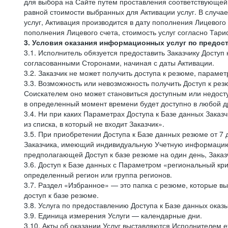
для выбора на Сайте путем проставления соответствующей
равной стоимости выбранных для Активации услуг. В случа
услуг, Активация производится в дату пополнения Лицевого
пополнения Лицевого счета, стоимость услуг согласно Тар
3. Условия оказания информационных услуг по предос
3.1. Исполнитель обязуется предоставить Заказчику Доступ
согласованными Сторонами, начиная с даты Активации.
3.2. Заказчик не может получить доступа к резюме, параме
3.3. Возможность или невозможность получить Доступ к ре
Соискателем оно может становиться доступным или недосту
в определенный момент времени будет доступно в любой др
3.4. Ни при каких Параметрах Доступа к Базе данных Заказ
из списка, в который не входит Заказчик».
3.5. При приобретении Доступа к Базе данных резюме от 7 
Заказчика, имеющий индивидуальную Учетную информацию, 
предполагающей Доступ к базе резюме на один день, Заказ
3.6. Доступ к Базе данных с Параметром «региональный кри
определенный регион или группа регионов.
3.7. Раздел «Избранное» — это папка с резюме, которые вы
доступ к базе резюме.
3.8. Услуга по предоставлению Доступа к Базе данных ока
3.9. Единица измерения Услуги — календарные дни.
3.10. Акты об оказании Услуг выставляются Исполнителем е