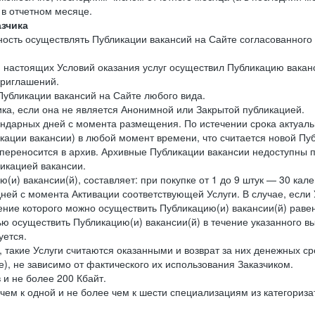
 в отчетном месяце.
азчика
ность осуществлять Публикации вакансий на Сайте согласованного
.2. настоящих Условий оказания услуг осуществил Публикацию вака
приглашений.
Публикации вакансий на Сайте любого вида.
ика, если она не является Анонимной или Закрытой публикацией.
лендарных дней с момента размещения. По истечении срока актуаль
ации вакансии) в любой момент времени, что считается новой Пу
и переносится в архив. Архивные Публикации вакансии недоступны 
ликацией вакансии.
ию(и) вакансии(й), составляет: при покупке от 1 до 9 штук — 30 к
ней с момента Активации соответствующей Услуги. В случае, если У
ечение которого можно осуществить Публикацию(и) вакансии(й) равен
тью осуществить Публикацию(и) вакансии(й) в течение указанного в
уется.
, такие Услуги считаются оказанными и возврат за них денежных ср
е), не зависимо от фактического их использования Заказчиком.
 и не более 200 Кбайт.
 чем к одной и не более чем к шести специализациям из категори