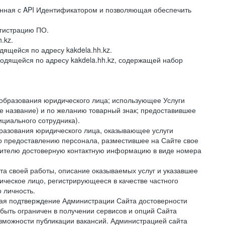
ванная с API Идентификатором и позволяющая обеспечить
гистрацию ПО.
.kz.
ящейся по адресу kakdela.hh.kz.
одящейся по адресу kakdela.hh.kz, содержащей набор
образования юридического лица; использующее Услуги
е название) и по желанию товарный знак; предоставившее
циального сотрудника).
разования юридического лица, оказывающее услуги
по предоставлению персонала, разместившее на Сайте свое
нителю достоверную контактную информацию в виде номера
а своей работы, описание оказываемых услуг и указавшее
ческое лицо, регистрирующееся в качестве частного
 личность.
ая подтверждение Администрации Сайта достоверности
быть ограничен в получении сервисов и опций Сайта
озможности публикации вакансий. Администрацией сайта