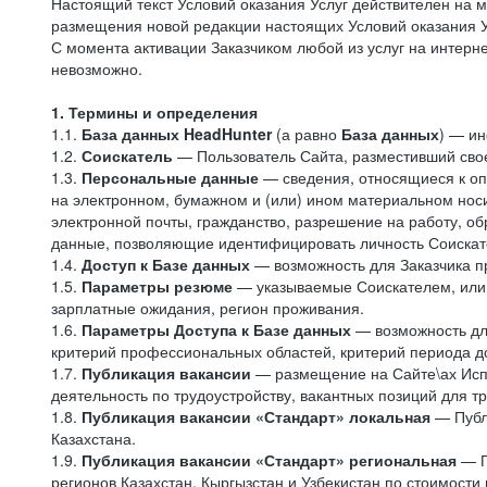
Настоящий текст Условий оказания Услуг действителен на 
размещения новой редакции настоящих Условий оказания У
С момента активации Заказчиком любой из услуг на интерн
невозможно.
1. Термины и определения
1.1.
База данных HeadHunter
(а равно
База данных
) — и
1.2.
Соискатель
— Пользователь Сайта, разместивший свое
1.3.
Персональные данные
— сведения, относящиеся к оп
на электронном, бумажном и (или) ином материальном носи
электронной почты, гражданство, разрешение на работу, об
данные, позволяющие идентифицировать личность Соискат
1.4.
Доступ к Базе данных
— возможность для Заказчика п
1.5.
Параметры резюме
— указываемые Соискателем, или 
зарплатные ожидания, регион проживания.
1.6.
Параметры Доступа к Базе данных
— возможность дл
критерий профессиональных областей, критерий периода до
1.7.
Публикация вакансии
— размещение на Сайте\ах Испо
деятельность по трудоустройству, вакантных позиций для т
1.8.
Публикация вакансии «Стандарт» локальная
— Публ
Казахстана.
1.9.
Публикация вакансии «Стандарт»
региональная
— П
регионов Казахстан, Кыргызстан и Узбекистан по стоимости