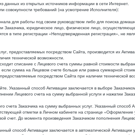
из данных из открытых источников информации в сети Интернет.
и совокупности требований (на усмотрение Исполнителя):
онала для работы под своим руководством либо для поиска домаш
ии Заказчика, юридическое лицо, физическое лицо, осуществляющ
дятся в типе регистрации «Неподтвержденная регистрация», не я
слуг, предоставляемых посредством Сайта, производится их Актива
личия технической возможности.
исходит списание с Лицевого счета суммы равной стоимости выбран
ом если сумма на Лицевом счете больше или равна суммарной стои
ги, предоставляемые посредством Сайта при наличии технической в
айте. Указанный способ Активации заключается в выборе Заказчик
нении Лицевого счета на сумму выбранной услуги и нажатии Заказ
ого счета Заказчика на сумму выбранных услуг. Указанный способ 
етствующей отметки в Личном кабинете на странице «Оформление у
евой счет. До момента произведения Заказчиком пополнения Лицев
азанный способ Активации заключается в автоматической Активации