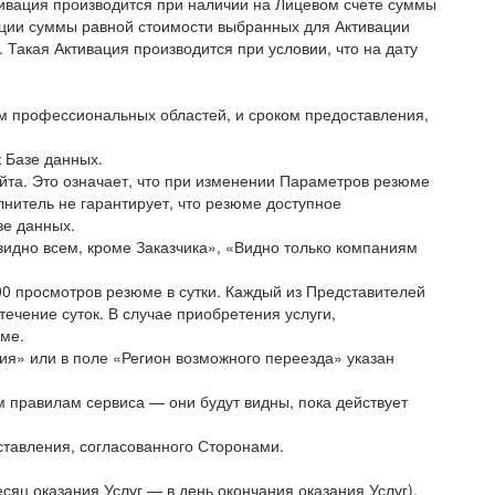
ивация производится при наличии на Лицевом счете суммы
вации суммы равной стоимости выбранных для Активации
 Такая Активация производится при условии, что на дату
ием профессиональных областей, и сроком предоставления,
к Базе данных.
йта. Это означает, что при изменении Параметров резюме
нитель не гарантирует, что резюме доступное
зе данных.
видно всем, кроме Заказчика», «Видно только компаниям
00 просмотров резюме в сутки. Каждый из Представителей
чение суток. В случае приобретения услуги,
юме.
ния» или в поле «Регион возможного переезда» указан
м правилам сервиса — они будут видны, пока действует
ставления, согласованного Сторонами.
яц оказания Услуг — в день окончания оказания Услуг),