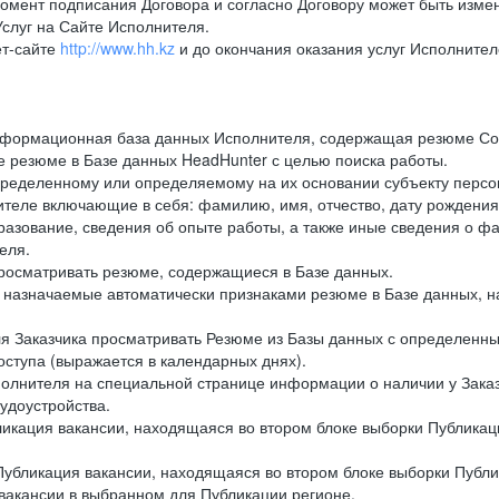
момент подписания Договора и согласно Договору может быть изм
слуг на Сайте Исполнителя.
ет-сайте
http://www.hh.kz
и до окончания оказания услуг Исполните
нформационная база данных Исполнителя, содержащая резюме Со
 резюме в Базе данных HeadHunter с целью поиска работы.
ределенному или определяемому на их основании субъекту персо
теле включающие в себя: фамилию, имя, отчество, дату рождения
разование, сведения об опыте работы, а также иные сведения о фак
еля.
росматривать резюме, содержащиеся в Базе данных.
назначаемые автоматически признаками резюме в Базе данных, на
я Заказчика просматривать Резюме из Базы данных с определенны
ступа (выражается в календарных днях).
лнителя на специальной странице информации о наличии у Заказч
рудоустройства.
икация вакансии, находящаяся во втором блоке выборки Публикац
убликация вакансии, находящаяся во втором блоке выборки Публи
 вакансии в выбранном для Публикации регионе.