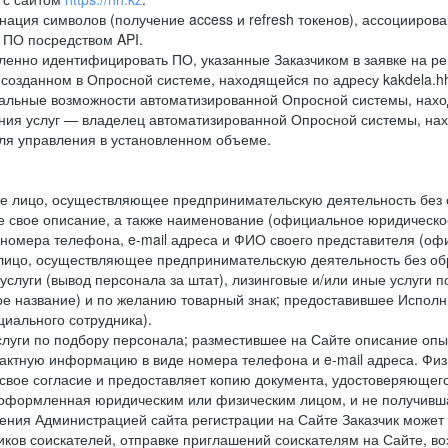
ация символов (получение access и refresh токенов), ассоцииро
 ПО посредством API.
нно идентифицировать ПО, указанные Заказчиком в заявке на ре
созданном в Опросной системе, находящейся по адресу kakdela.hh
альные возможности автоматизированной Опросной системы, наход
ания услуг — владелец автоматизированной Опросной системы, нах
ля управления в установленном объеме.
е лицо, осуществляющее предпринимательскую деятельность без 
е свое описание, а также наименование (официальное юридическо
омера телефона, e-mail адреса и ФИО своего представителя (офи
лицо, осуществляющее предпринимательскую деятельность без об
услуги (вывод персонала за штат), лизинговые и/или иные услуги 
ое название) и по желанию товарный знак; предоставившее Испол
циального сотрудника).
уги по подбору персонала; разместившее на Сайте описание опыт
ктную информацию в виде номера телефона и e-mail адреса. Физи
свое согласие и предоставляет копию документа, удостоверяющего
 оформленная юридическим или физическим лицом, и не получивш
ения Администрацией сайта регистрации на Сайте Заказчик может 
ликов соискателей, отправке приглашений соискателям на Сайте, в