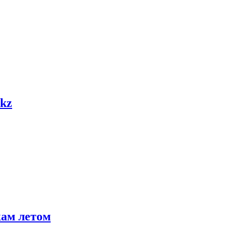
.kz
кам летом