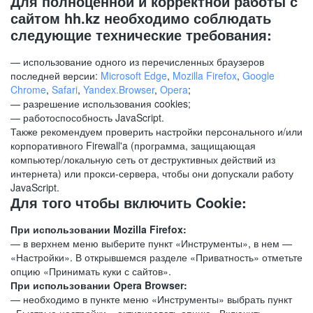
Для полноценной и корректной работы с
сайтом hh.kz необходимо соблюдать
следующие технические требования:
— использование одного из перечисленных браузеров
последней версии:
Microsoft Edge
,
Mozilla Firefox
,
Google
Chrome
,
Safari
,
Yandex.Browser
,
Opera
;
— разрешение использования cookies;
— работоспособность JavaScript.
Также рекомендуем проверить настройки персонального и/или
корпоративного Firewall'a (программа, защищающая
компьютер/локальную сеть от деструктивных действий из
интернета) или прокси-сервера, чтобы они допускали работу
JavaScript.
Для того чтобы включить Cookie:
При использовании Mozilla Firefox:
— в верхнем меню выберите пункт «Инструменты», в нем —
«Настройки». В открывшемся разделе «Приватность» отметьте
опцию «Принимать куки с сайтов».
При использовании Opera Browser:
— необходимо в пункте меню «Инструменты» выбрать пункт