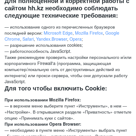
Для полноценной и корректной работы с
сайтом hh.kz необходимо соблюдать
следующие технические требования:
— использование одного из перечисленных браузеров
последней версии:
Microsoft Edge
,
Mozilla Firefox
,
Google
Chrome
,
Safari
,
Yandex.Browser
,
Opera
;
— разрешение использования cookies;
— работоспособность JavaScript.
Также рекомендуем проверить настройки персонального и/или
корпоративного Firewall'a (программа, защищающая
компьютер/локальную сеть от деструктивных действий из
интернета) или прокси-сервера, чтобы они допускали работу
JavaScript.
Для того чтобы включить Cookie:
При использовании Mozilla Firefox:
— в верхнем меню выберите пункт «Инструменты», в нем —
«Настройки». В открывшемся разделе «Приватность» отметьте
опцию «Принимать куки с сайтов».
При использовании Opera Browser:
— необходимо в пункте меню «Инструменты» выбрать пункт